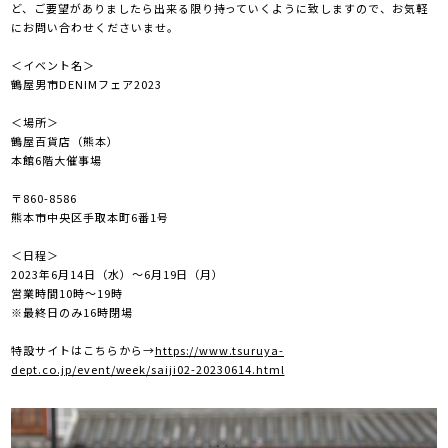
ど、ご要望がありましたら出来る限り持っていくように致しますので、お気軽
にお問い合わせくださいませ。
＜イベント名＞
鶴屋男市DENIMフェア2023
＜場所＞
鶴屋百貨店（熊本）
本館6階大催事場
〒860-8586
熊本市中央区手取本町6番1号
＜日程＞
2023年6月14日（水）～6月19日（月）
営業時間10時～19時
※最終日のみ16時閉場
特設サイトはこちらから→
https://www.tsuruya-
dept.co.jp/event/week/saiji02-20230614.html