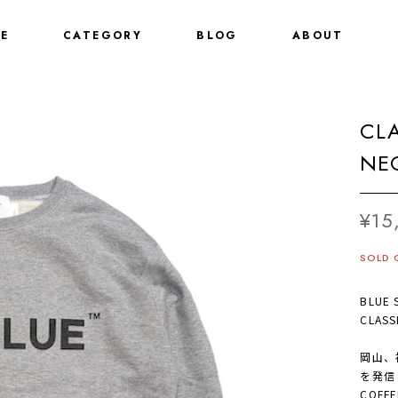
E
CATEGORY
BLOG
ABOUT
CL
NE
¥15
SOLD 
BLUE 
CLASS
岡山、
を発信
COFF