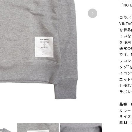
「NO 
コラボレ
VINT
を世界
ていな
を使用
通常の
です。
フロン
タグ”
イコン
エット
も優れ
ラボレ
品番：B
カラー：B
サイズ：1
素材：