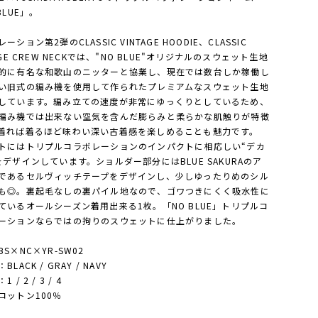
BLUE」。
ーション第2弾のCLASSIC VINTAGE HOODIE、CLASSIC
AGE CREW NECKでは、"NO BLUE"オリジナルのスウェット生地
的に有名な和歌山のニッターと協業し、現在では数台しか稼働し
い旧式の編み機を使用して作られたプレミアムなスウェット生地
しています。編み立ての速度が非常にゆっくりとしているため、
編み機では出来ない空気を含んだ膨らみと柔らかな肌触りが特徴
着れば着るほど味わい深い古着感を楽しめることも魅力です。
トにはトリプルコラボレーションのインパクトに相応しい“デカ
をデザインしています。ショルダー部分にはBLUE SAKURAのア
であるセルヴィッチテープをデザインし、少しゆったりめのシル
も◎。裏起毛なしの裏パイル地なので、ゴワつきにくく吸水性に
ているオールシーズン着用出来る1枚。「NO BLUE」トリプルコ
ーションならではの拘りのスウェットに仕上がりました。
S×NC×YR-SW02
LACK / GRAY / NAVY
 / 2 / 3 / 4
コットン100％