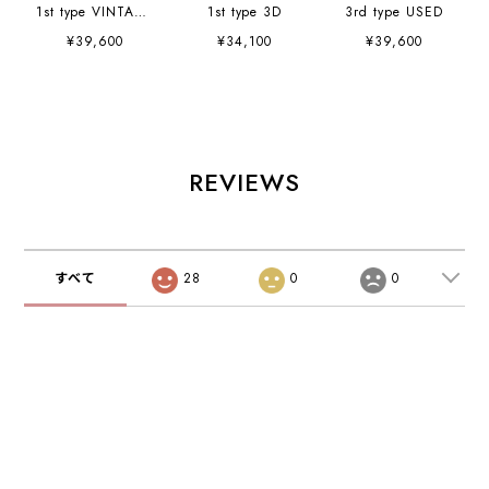
1st type VINTAGE
1st type 3D
3rd type USED
USED
¥39,600
¥34,100
¥39,600
REVIEWS
すべて
28
0
0