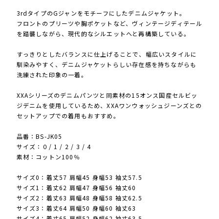
3rdタイプのGジャンをモチーフにしたデニムジャケット。
フロントのプリーツや胸ポケットなど、ヴィンテージディテール
を踏襲しながら、現代的なシルエットへと再構築している。
すっきりとしたバランスに仕上げることで、幅広いスタイルに
馴染みやすく、デニムジャケットらしい存在感を持ちながらも
洗練された印象の一着。
XXAシリーズのデニムパンツと同素材の15オンス国産セルビッ
ジデニムを使用しているため、XXAワンウォッシュジーンズとの
セットアップでの着用もおすすめ。
品番：BS-JK05
サイズ：０/ 1 / 2 / 3 / 4
素材：コットン100％
サイズ0：着丈57 肩幅45 身幅53 袖丈57.5
サイズ1：着丈62 肩幅47 身幅56 袖丈60
サイズ2：着丈63 肩幅48 身幅58 袖丈62.5
サイズ3：着丈64 肩幅50 身幅60 袖丈63
サイズ4：着丈65 肩幅52 身幅62 袖丈63.5