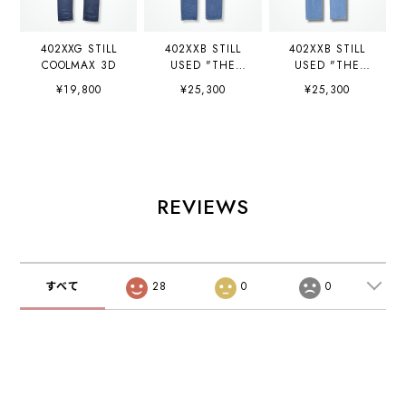
402XXG STILL
402XXB STILL
402XXB STILL
COOLMAX 3D
USED "THE
USED "THE
LAST" / INDIGO
LAST" / L-
¥19,800
¥25,300
¥25,300
INDIGO
REVIEWS
すべて
28
0
0