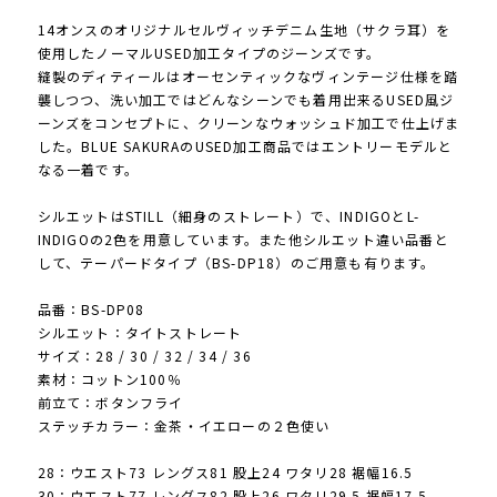
14オンスのオリジナルセルヴィッチデニム生地（サクラ耳）を
使用したノーマルUSED加工タイプのジーンズです。
縫製のディティールはオーセンティックなヴィンテージ仕様を踏
襲しつつ、洗い加工ではどんなシーンでも着用出来るUSED風ジ
ーンズをコンセプトに、クリーンなウォッシュド加工で仕上げま
した。BLUE SAKURAのUSED加工商品ではエントリーモデルと
なる一着です。
シルエットはSTILL（細身のストレート）で、INDIGOとL-
INDIGOの2色を用意しています。また他シルエット違い品番と
して、テーパードタイプ（BS-DP18）のご用意も有ります。
品番：BS-DP08
シルエット：タイトストレート
サイズ：28 / 30 / 32 / 34 / 36
素材：コットン100％
前立て：ボタンフライ
ステッチカラー：金茶・イエローの２色使い
28：ウエスト73 レングス81 股上24 ワタリ28 裾幅16.5
30：ウエスト77 レングス82 股上26 ワタリ29.5 裾幅17.5