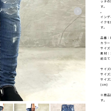
ッチの
す。
。
インデ
イクを
す。
品番：B
カラー：
サイズ：0
素材：
前立て
サイズ0
サイズ1
サイズ2
(cm)
※商品
す。