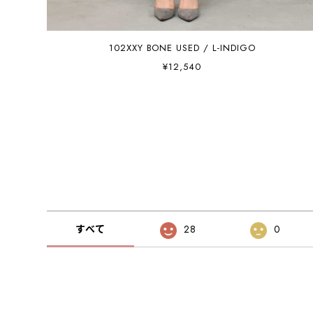
102XXY BONE USED / L-INDIGO
¥12,540
すべて
28
0