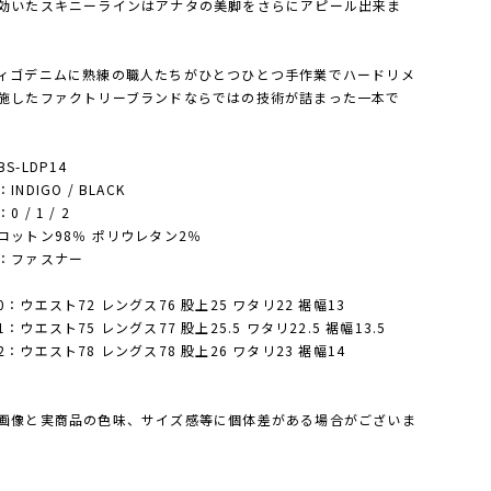
効いたスキニーラインはアナタの美脚をさらにアピール出来ま
ィゴデニムに熟練の職人たちがひとつひとつ手作業でハードリメ
施したファクトリーブランドならではの技術が詰まった一本で
S-LDP14
INDIGO / BLACK
 / 1 / 2
コットン98％ ポリウレタン2％
：ファスナー
：ウエスト72 レングス76 股上25 ワタリ22 裾幅13
：ウエスト75 レングス77 股上25.5 ワタリ22.5 裾幅13.5
：ウエスト78 レングス78 股上26 ワタリ23 裾幅14
画像と実商品の色味、サイズ感等に個体差がある場合がございま