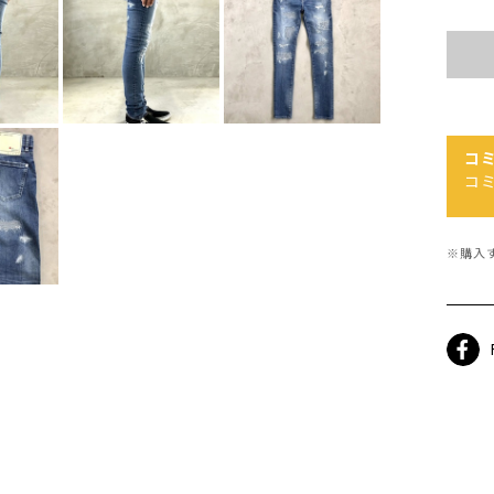
コ
コ
※購入