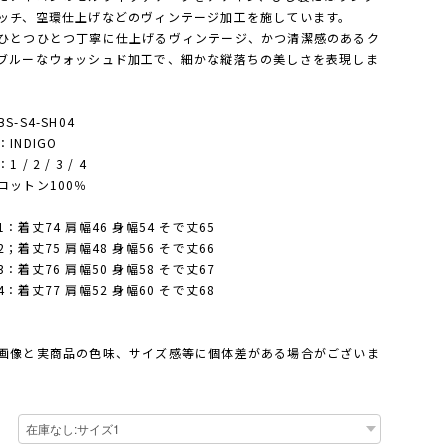
ッチ、空環仕上げなどのヴィンテージ加工を施しています。
ひとつひとつ丁寧に仕上げるヴィンテージ、かつ清潔感のあるク
ブルーなウォッシュド加工で、細かな縦落ちの美しさを表現しま
S-S4-SH04
INDIGO
 / 2 / 3 / 4
コットン100％
：着丈74 肩幅46 身幅54 そで丈65
；着丈75 肩幅48 身幅56 そで丈66
：着丈76 肩幅50 身幅58 そで丈67
：着丈77 肩幅52 身幅60 そで丈68
画像と実商品の色味、サイズ感等に個体差がある場合がございま