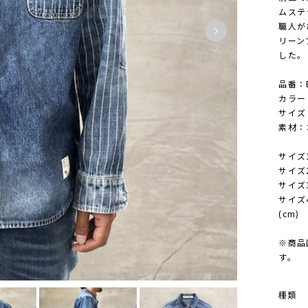
ムステ
職人が
リーン
した。
品番：B
カラー：
サイズ：1
素材：
サイズ1
サイズ2
サイズ3
サイズ4
(cm)
※商品
す。
種類