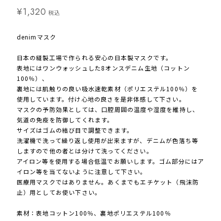
¥1,320
税込
denimマスク
日本の縫製工場で作られる安心の日本製マスクです。
表地にはワンウォッシュした8オンスデニム生地（コットン
100％）、
裏地には肌触りの良い吸水速乾素材（ポリエステル100％）を
使用しています。付け心地の良さを是非体感して下さい。
マスクの予防効果としては、口腔周囲の温度や湿度を維持し、
気道の免疫を防御してくれます。
サイズはゴムの結び目で調整できます。
洗濯機で洗って繰り返し使用が出来ますが、デニムが色落ち等
しますので他の者とは分けて洗ってください。
アイロン等を使用する場合低温でお願いします。ゴム部分にはア
イロン等を当てないように注意して下さい。
医療用マスクではありません。あくまでもエチケット（飛沫防
止）用としてお使い下さい。
素材：表地コットン100％、裏地ポリエステル100％