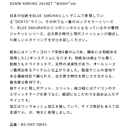
DENIM KIMONO JACKET "WASHI"ver.
日本の伝統をBLUE SAKURAらしくデニムで表現してい
る"DENTO"ライン。その中でも一番のロングセラーシリーズ
で、BLUE SAKURAのひとつのシンボルともなっているのが着物
ジャケットシリーズ。古き良き時代と現代ファッションが融合し
た新しいスタイリングをぜひお試しください。
経糸にはインディゴロープ染色8番のムラ糸、緯糸には和紙糸を
使用した11オンスデニムになります。和紙糸は綿よりも軽く、
肌触りもドライタッチで、天然の消臭性があり、オールシーズ
ン着用出来るアイテムに仕上がりました。国産デニムの産地で
ある備後地区で織られた、古き良き時代を感じさせながらも、
最先端な素材です。
両サイドに隠しポケット、スリット、結び紐にはアイコンのセ
ルヴィッチテープを使うなど、細部にもこだわりを詰め込んだデ
ザインです。
加工はワンウォッシュ加工を施していて、サイズ表記もあえて日
本語で小、大、特大と表現しました。
品番：BS-DNT-SW05