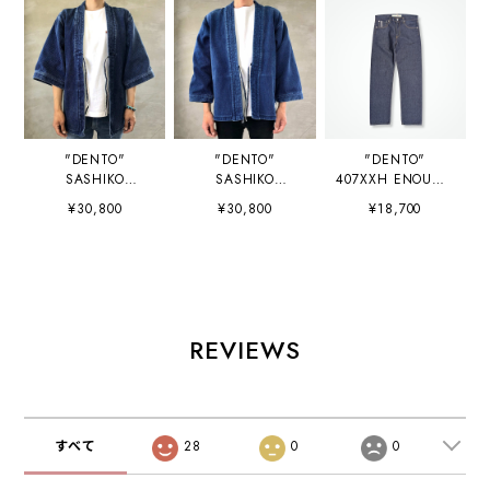
"DENTO"
"DENTO"
"DENTO"
SASHIKO
SASHIKO
407XXH ENOUGH
KIMONO JACKET
KIMONO JACKET
WASHI DENIM
¥30,800
¥30,800
¥18,700
［SHORT
［LONG
OW
SLEEVE］ /
SLEEVE］ /
INDIGO
INDIGO
REVIEWS
すべて
28
0
0