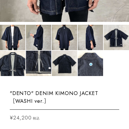
"DENTO" DENIM KIMONO JACKET
［WASHI ver.］
¥24,200
税込