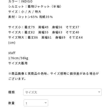
カラー：INDIGO
シルエット：着物ジャケット（半袖）
サイズ：小 / 大 / 特大
素材：コットン65％ 和紙35％
サイズ小：着丈79 肩幅49 身幅56 そで丈37
サイズ大：着丈82 肩幅55 身幅63 そで丈40
サイズ特大：着丈86 肩幅61 身幅69 そで丈44
(cm)
staff
176cm/58kg
サイズ大着用
※商品画像と実商品の色味、サイズ感等に個体差がある場合が
ございます。
種類
数量